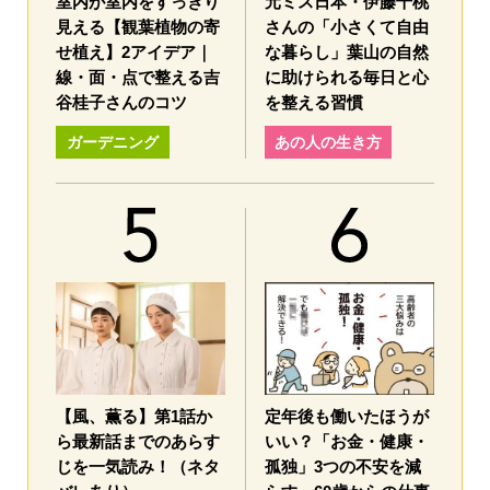
室内が室内をすっきり
元ミス日本・伊藤千桃
見える【観葉植物の寄
さんの「小さくて自由
せ植え】2アイデア｜
な暮らし」葉山の自然
線・面・点で整える吉
に助けられる毎日と心
谷桂子さんのコツ
を整える習慣
ガーデニング
あの人の生き方
【風、薫る】第1話か
定年後も働いたほうが
ら最新話までのあらす
いい？「お金・健康・
じを一気読み！（ネタ
孤独」3つの不安を減