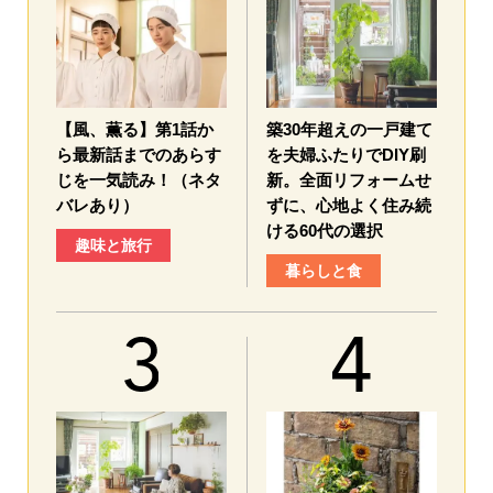
【風、薫る】第1話か
築30年超えの一戸建て
ら最新話までのあらす
を夫婦ふたりでDIY刷
じを一気読み！（ネタ
新。全面リフォームせ
バレあり）
ずに、心地よく住み続
ける60代の選択
趣味と旅行
暮らしと食