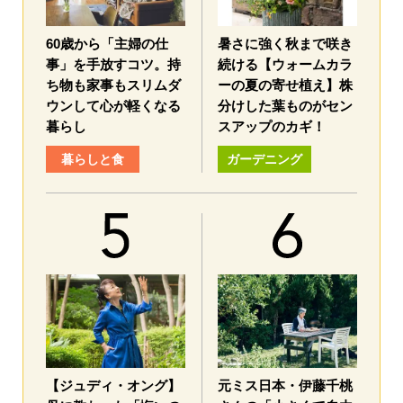
60歳から「主婦の仕
暑さに強く秋まで咲き
事」を手放すコツ。持
続ける【ウォームカラ
ち物も家事もスリムダ
ーの夏の寄せ植え】株
ウンして心が軽くなる
分けした葉ものがセン
暮らし
スアップのカギ！
暮らしと食
ガーデニング
【ジュディ・オング】
元ミス日本・伊藤千桃