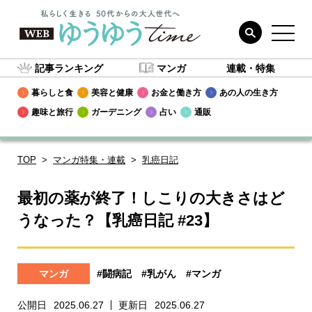
記事ランキング
マンガ
連載・特集
暮らしと食
美容と健康
お金と働き方
あの人の生き方
趣味と旅行
ガーデニング
占い
通販
TOP
マンガ特集・連載
乳癌日記
最初の薬が終了！しこりの大きさはど
うなった？【乳癌日記 #23】
マンガ
#闘病記
#乳がん
#マンガ
公開日
2025.06.27
更新日
2025.06.27