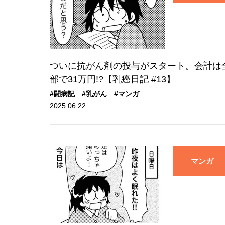
ついに抗がん剤の投与がスタート。会計は
部で31万円!?【乳癌日記 #13】
#闘病記
#乳がん
#マンガ
2025.06.22
マンガ