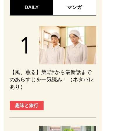
DAILY
マンガ
【風、薫る】第1話から最新話まで
のあらすじを一気読み！（ネタバレ
あり）
趣味と旅行