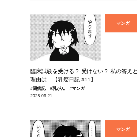
マンガ
臨床試験を受ける？ 受けない？ 私の答え
理由は…【乳癌日記 #11】
#闘病記
#乳がん
#マンガ
2025.06.21
マンガ