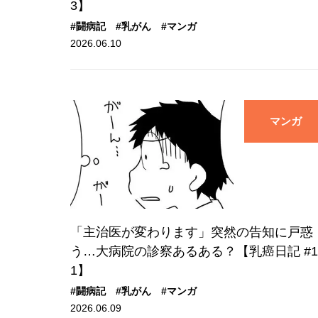
3】
#闘病記
#乳がん
#マンガ
2026.06.10
マンガ
「主治医が変わります」突然の告知に戸惑
う…大病院の診察あるある？【乳癌日記 #1
1】
#闘病記
#乳がん
#マンガ
2026.06.09