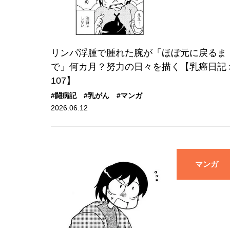
リンパ浮腫で腫れた腕が「ほぼ元に戻るま
で」何カ月？努力の日々を描く【乳癌日記 
107】
#闘病記
#乳がん
#マンガ
2026.06.12
マンガ