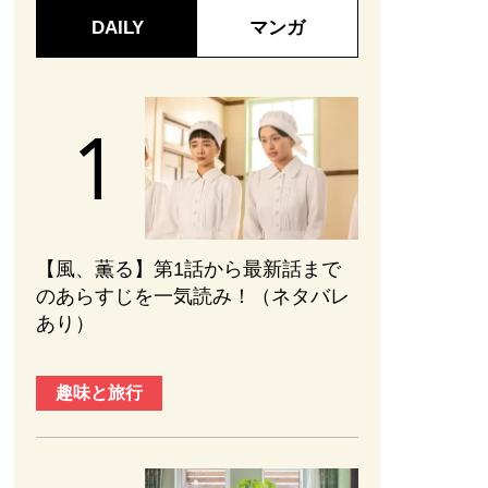
DAILY
マンガ
【風、薫る】第1話から最新話まで
のあらすじを一気読み！（ネタバレ
あり）
趣味と旅行