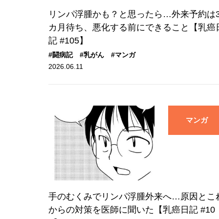
リンパ浮腫かも？と思ったら…外来予約は
カ月待ち、悪化する前にできること【乳癌
記 #105】
#闘病記
#乳がん
#マンガ
2026.06.11
マンガ
手のむくみでリンパ浮腫外来へ…原因とこ
からの対策を医師に聞いた【乳癌日記 #10