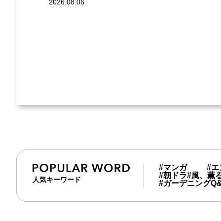
2026.08.06
#マンガ
#
#朝ドラ
#風、薫
人気キーワード
#ガーデニングQ