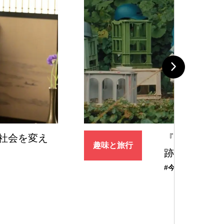
という奇
大人気スタイリ
暮らしと食
リジナルコ
#おしゃれ
#ゆう