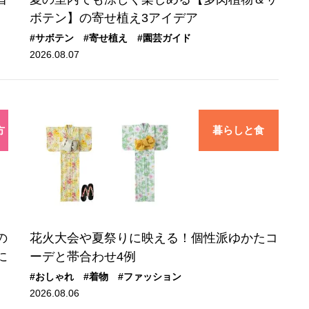
ボテン】の寄せ植え3アイデア
#サボテン
#寄せ植え
#園芸ガイド
2026.08.07
方
暮らしと食
の
花火大会や夏祭りに映える！個性派ゆかたコ
に
ーデと帯合わせ4例
#おしゃれ
#着物
#ファッション
2026.08.06