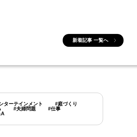
新着記事
一覧へ
エンターテインメント
#庭づくり
る
#夫婦問題
#仕事
&A