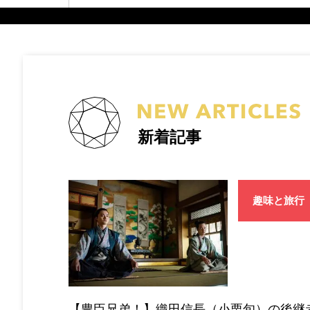
新着記事
趣味と旅行
【豊臣兄弟！】織田信長（小栗旬）の後継