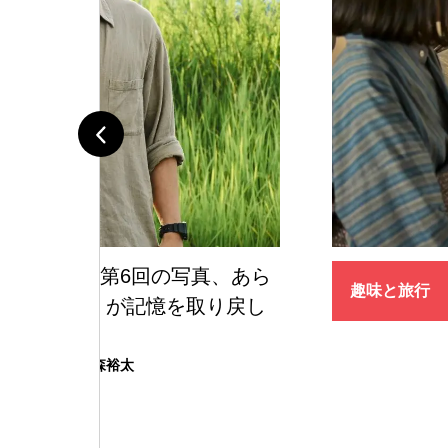
（多部未華子）の「社会を変え
趣味と旅行
した瞬間