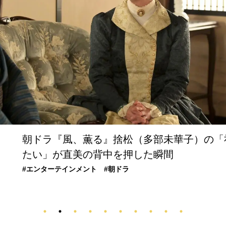
『団地のふたり』初恋の人が今もかっこいい
跡！50代のリアルが胸にしみる【第3週】
#今を生きるコツ
#エンターテインメント