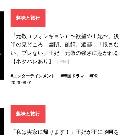
趣味と旅行
『元敬（ウォンギョン）〜欲望の王妃〜』後
半の見どころ 幽閉、飢饉、遷都…「恨まな
い、ブレない」王妃・元敬の強さに惹かれる
【ネタバレあり】
［PR］
#エンターテインメント
#韓国ドラマ
#PR
2026.08.01
趣味と旅行
「私は実家に帰ります！」王妃が王に啖呵を