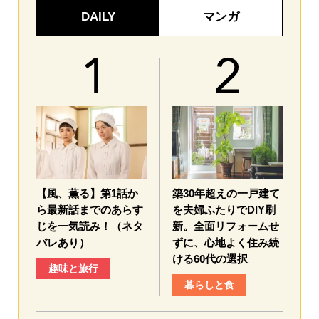
DAILY
マンガ
【風、薫る】第1話か
築30年超えの一戸建て
ら最新話までのあらす
を夫婦ふたりでDIY刷
じを一気読み！（ネタ
新。全面リフォームせ
バレあり）
ずに、心地よく住み続
ける60代の選択
趣味と旅行
暮らしと食