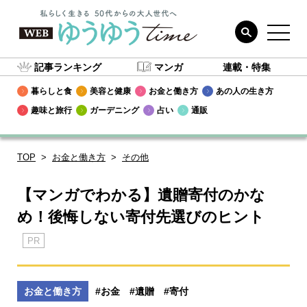
記事ランキング
マンガ
連載・特集
暮らしと食
美容と健康
お金と働き方
あの人の生き方
趣味と旅行
ガーデニング
占い
通販
TOP
お金と働き方
その他
【マンガでわかる】遺贈寄付のかな
め！後悔しない寄付先選びのヒント
PR
お金と働き方
#お金
#遺贈
#寄付