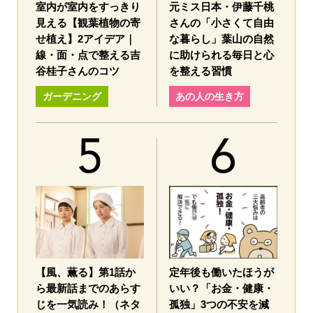
室内が室内をすっきり
元ミス日本・伊藤千桃
見える【観葉植物の寄
さんの「小さくて自由
せ植え】2アイデア｜
な暮らし」葉山の自然
線・面・点で整える吉
に助けられる毎日と心
谷桂子さんのコツ
を整える習慣
ガーデニング
あの人の生き方
【風、薫る】第1話か
定年後も働いたほうが
ら最新話までのあらす
いい？「お金・健康・
じを一気読み！（ネタ
孤独」3つの不安を減