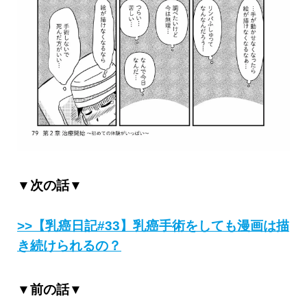
▼次の話▼
>>【乳癌日記#33】乳癌手術をしても漫画は描
き続けられるの？
▼前の話▼