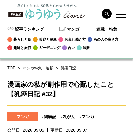
記事ランキング
マンガ
連載・特集
暮らしと食
美容と健康
お金と働き方
あの人の生き方
趣味と旅行
ガーデニング
占い
通販
TOP
マンガ特集・連載
乳癌日記
漫画家の私が副作用で心配したこと
【乳癌日記 #32】
マンガ
#闘病記
#乳がん
#マンガ
公開日
2026.05.05
更新日
2026.05.07