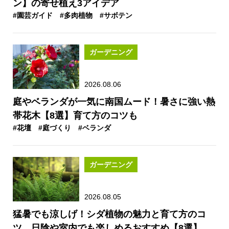
ン】の寄せ植え3アイデア
#園芸ガイド
#多肉植物
#サボテン
ガーデニング
2026.08.06
庭やベランダが一気に南国ムード！暑さに強い熱
帯花木【8選】育て方のコツも
#花壇
#庭づくり
#ベランダ
ガーデニング
2026.08.05
猛暑でも涼しげ！シダ植物の魅力と育て方のコ
ツ 日陰や室内でも楽しめるおすすめ【8選】