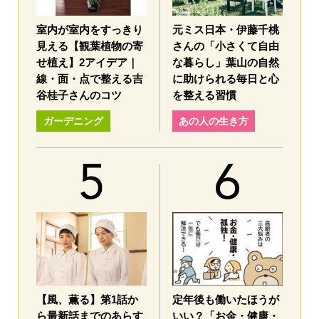
室内が室内をすっきり
元ミス日本・伊藤千桃
見える【観葉植物の寄
さんの「小さくて自由
せ植え】2アイデア｜
な暮らし」葉山の自然
線・面・点で整える吉
に助けられる毎日と心
谷桂子さんのコツ
を整える習慣
ガーデニング
あの人の生き方
【風、薫る】第1話か
定年後も働いたほうが
ら最新話までのあらす
いい？「お金・健康・