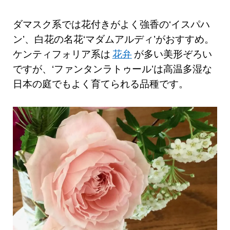
ダマスク系では花付きがよく強香の‘イスパハ
ン’、白花の名花‘マダムアルディ’がおすすめ。
ケンティフォリア系は
花弁
が多い美形ぞろい
ですが、‘ファンタンラトゥール’は高温多湿な
日本の庭でもよく育てられる品種です。