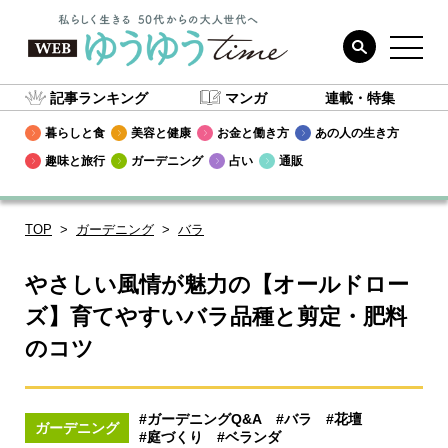
記事ランキング
マンガ
連載・特集
暮らしと食
美容と健康
お金と働き方
あの人の生き方
趣味と旅行
ガーデニング
占い
通販
TOP
ガーデニング
バラ
やさしい風情が魅力の【オールドロー
ズ】育てやすいバラ品種と剪定・肥料
のコツ
#ガーデニングQ&A
#バラ
#花壇
ガーデニング
#庭づくり
#ベランダ