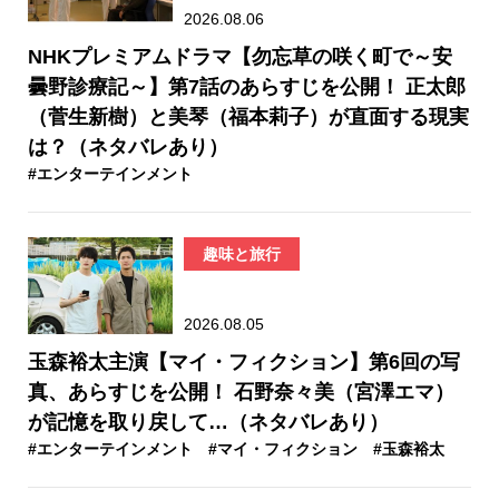
2026.08.06
NHKプレミアムドラマ【勿忘草の咲く町で～安
曇野診療記～】第7話のあらすじを公開！ 正太郎
（菅生新樹）と美琴（福本莉子）が直面する現実
は？（ネタバレあり）
#エンターテインメント
趣味と旅行
2026.08.05
玉森裕太主演【マイ・フィクション】第6回の写
真、あらすじを公開！ 石野奈々美（宮澤エマ）
が記憶を取り戻して…（ネタバレあり）
#エンターテインメント
#マイ・フィクション
#玉森裕太