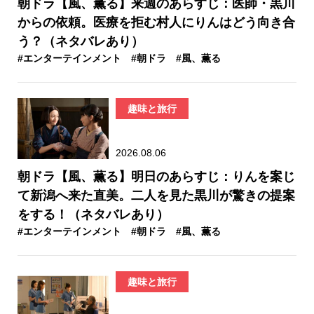
朝ドラ【風、薫る】来週のあらすじ：医師・黒川
からの依頼。医療を拒む村人にりんはどう向き合
う？（ネタバレあり）
#エンターテインメント
#朝ドラ
#風、薫る
趣味と旅行
2026.08.06
朝ドラ【風、薫る】明日のあらすじ：​りんを案じ
て新潟へ来た直美。二人を見た黒川が驚きの提案
をする！（ネタバレあり）
#エンターテインメント
#朝ドラ
#風、薫る
趣味と旅行