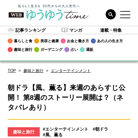
記事ランキング
マンガ
連載・特集
暮らしと食
美容と健康
お金と働き方
あの人の生き方
趣味と旅行
ガーデニング
占い
通販
TOP
趣味と旅行
エンターテインメント
朝ドラ【風、薫る】来週のあらすじ公
開！ 第8週のストーリー展開は？（ネ
タバレあり）
#エンターテインメント
#朝ドラ
趣味と旅行
#風、薫る