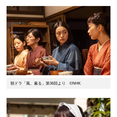
朝ドラ「風、薫る」第36回より ©️NHK