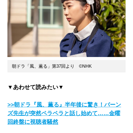
朝ドラ「風、薫る」第37回より ©️NHK
▼あわせて読みたい▼
>>朝ドラ『風、薫る』半年後に驚き！バーン
ズ先生が突然ペラペラと話し始めて……金曜
回終盤に視聴者騒然