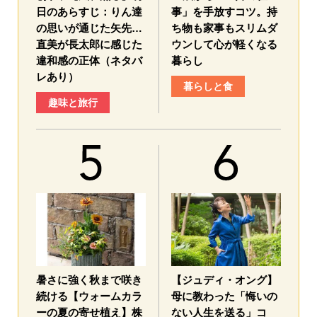
日のあらすじ：​りん達
事」を手放すコツ。持
の思いが通じた矢先…
ち物も家事もスリムダ
直美が長太郎に感じた
ウンして心が軽くなる
違和感の正体（ネタバ
暮らし
レあり）
暮らしと食
趣味と旅行
暑さに強く秋まで咲き
【ジュディ・オング】
続ける【ウォームカラ
母に教わった「悔いの
ーの夏の寄せ植え】株
ない人生を送る」コ