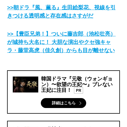
>>朝ドラ『風、薫る』生田絵梨花、視線を引
きつける透明感と存在感はさすがだ
>>【豊臣兄弟！】ついに藤吉郎（池松壮亮）
が城持ち大名に！ 大胆な演出やクセ強キャ
ラ・藤堂高虎（佳久創）からも目が離せない
韓国ドラマ『元敬（ウォンギョ
ン）〜欲望の王妃〜』ブレない
王妃に注目！
PR
詳細はこちら