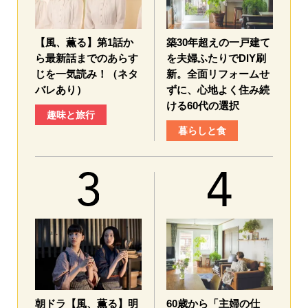
【風、薫る】第1話か
築30年超えの一戸建て
ら最新話までのあらす
を夫婦ふたりでDIY刷
じを一気読み！（ネタ
新。全面リフォームせ
バレあり）
ずに、心地よく住み続
ける60代の選択
趣味と旅行
暮らしと食
朝ドラ【風、薫る】明
60歳から「主婦の仕