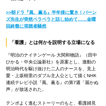
>>朝ドラ『風、薫る』半年後に驚き！バーン
ズ先生が突然ペラペラと話し始めて……金曜
回終盤に視聴者騒然
「看護」とは何かを説明する立場になる
『明治のナイチンゲール 大関和物語』（田中
ひかる・中央公論新社）を原案とし、激動の
明治時代を駆け抜けた二人のナースを、見上
愛・上坂樹里のダブル主人公として描くNHK
連続テレビ小説『風、薫る』の第7週「届かぬ
声」が放送された。
テンポよく進むストーリーのもと、看護婦見