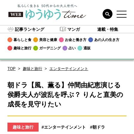
記事ランキング
マンガ
連載・特集
暮らしと食
美容と健康
お金と働き方
あの人の生き方
趣味と旅行
ガーデニング
占い
通販
TOP
趣味と旅行
エンターテインメント
朝ドラ【風、薫る】仲間由紀恵演じる
侯爵夫人が波乱を呼ぶ？ りんと直美の
成長を見守りたい
趣味と旅行
#エンターテインメント
#朝ドラ