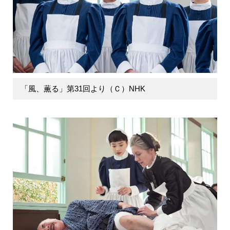
「風、薫る」第31回より（Ｃ）NHK