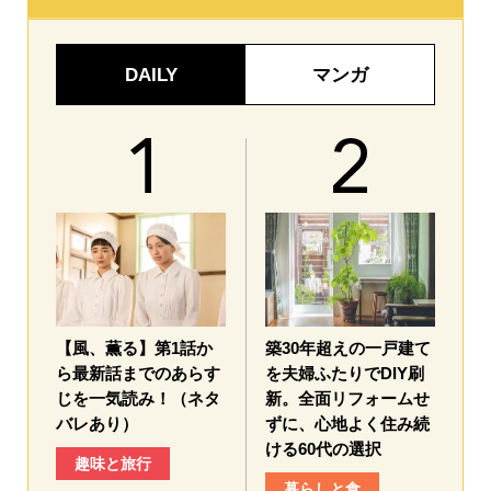
DAILY
マンガ
【風、薫る】第1話か
築30年超えの一戸建て
ら最新話までのあらす
を夫婦ふたりでDIY刷
じを一気読み！（ネタ
新。全面リフォームせ
バレあり）
ずに、心地よく住み続
ける60代の選択
趣味と旅行
暮らしと食