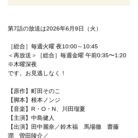
第7話の放送は2026年6月9日（火）
［総合］毎週火曜 夜10:00～10:45
＜再放送＞［総合］毎週金曜 午前0:35〜1:20
※木曜深夜
です。お見逃しなく！
【原作】町田そのこ
【脚本】根本ノンジ
【音楽】R・O・N、川田瑠夏
【主演】中島健人
【出演】田中麗奈／鈴木福 馬場徹 齋藤
潤 曽田陵介／