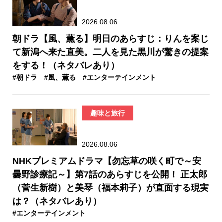
2026.08.06
朝ドラ【風、薫る】明日のあらすじ：​りんを案じ
て新潟へ来た直美。二人を見た黒川が驚きの提案
をする！（ネタバレあり）
#朝ドラ
#風、薫る
#エンターテインメント
趣味と旅行
2026.08.06
NHKプレミアムドラマ【勿忘草の咲く町で～安
曇野診療記～】第7話のあらすじを公開！ 正太郎
（菅生新樹）と美琴（福本莉子）が直面する現実
は？（ネタバレあり）
#エンターテインメント