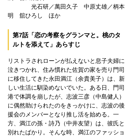
光石研／萬田久子 中原丈雄／柄本
明 舘ひろし ほか
第7話「恋の考察をグランマと。桃のタ
ルトを添えて」あらすじ
リストラされローンが払えないと息子夫婦に
泣きつかれ、住み慣れた佐賀の家を売り門司
に移住してきた永田満江（余貴美子）は、新
しい生活に馴染めないでいた。ある日、門司
港で体調を崩したが、志波三彦（中島健人）
に偶然助けられたのをきっかけに、志波の後
援会のメンバーとなり推し活を始める。一
方、満江の孫・詩乃（中井友望）は、彼氏と
別れたばかり。そんな時、満江のファッショ