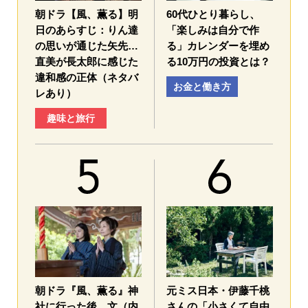
朝ドラ【風、薫る】明
60代ひとり暮らし、
日のあらすじ：​りん達
「楽しみは自分で作
の思いが通じた矢先…
る」カレンダーを埋め
直美が長太郎に感じた
る10万円の投資とは？
違和感の正体（ネタバ
お金と働き方
レあり）
趣味と旅行
朝ドラ『風、薫る』神
元ミス日本・伊藤千桃
社に行った後、文（内
さんの「小さくて自由