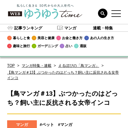
記事ランキング
マンガ
連載・特集
暮らしと食
美容と健康
お金と働き方
あの人の生き方
趣味と旅行
ガーデニング
占い
通販
TOP
マンガ特集・連載
えるぽぴの「鳥マンガ」
【鳥マンガ＃13】ぶつかったのはどっち？飼い主に反抗される女帝
インコ
【鳥マンガ＃13】ぶつかったのはどっ
ち？飼い主に反抗される女帝インコ
マンガ
#ペット
#マンガ