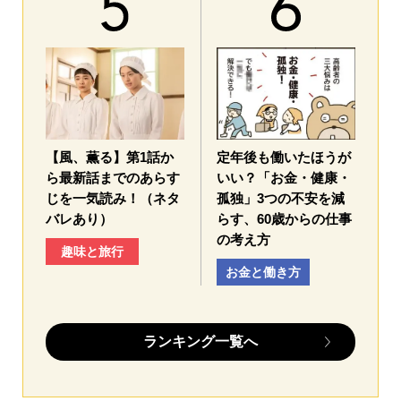
【風、薫る】第1話か
定年後も働いたほうが
ら最新話までのあらす
いい？「お金・健康・
じを一気読み！（ネタ
孤独」3つの不安を減
バレあり）
らす、60歳からの仕事
の考え方
趣味と旅行
お金と働き方
ランキング一覧へ