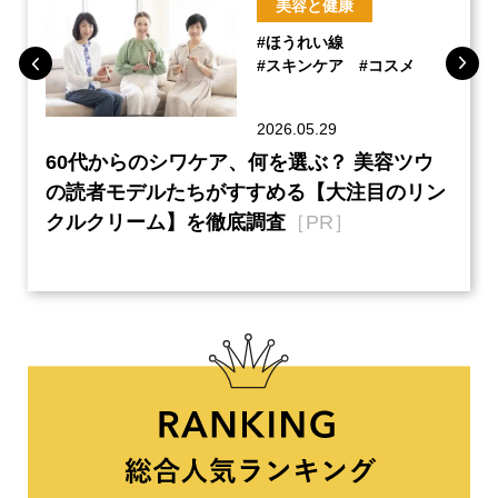
美容と健康
#ほうれい線
#スキンケア
#コスメ
2026.05.29
ーチ
60代からのシワケア、何を選ぶ？ 美容ツウ
『元
本音
の読者モデルたちがすすめる【大注目のリン
半の
クルクリーム】を徹底調査
［PR］
い、
【ネ