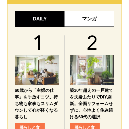
DAILY
マンガ
60歳から「主婦の仕
築30年超えの一戸建て
事」を手放すコツ。持
を夫婦ふたりでDIY刷
ち物も家事もスリムダ
新。全面リフォームせ
ウンして心が軽くなる
ずに、心地よく住み続
暮らし
ける60代の選択
暮らしと食
暮らしと食