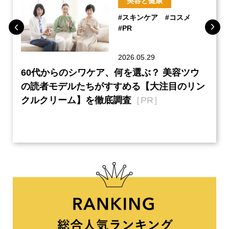
美容と健康
#スキンケア
#コスメ
#PR
2026.05.29
ーチ
60代からのシワケア、何を選ぶ？ 美容ツウ
本音
『元
の読者モデルたちがすすめる【大注目のリン
半の
クルクリーム】を徹底調査
［PR］
い、
【ネ