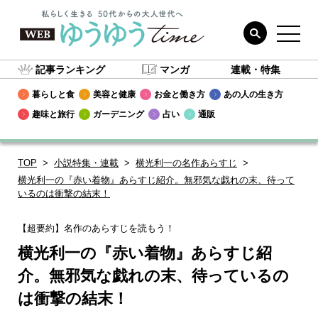
記事ランキング
マンガ
連載・特集
暮らしと食
美容と健康
お金と働き方
あの人の生き方
趣味と旅行
ガーデニング
占い
通販
TOP
小説特集・連載
横光利一の名作あらすじ
横光利一の『赤い着物』あらすじ紹介。無邪気な戯れの末、待って
いるのは衝撃の結末！
【超要約】名作のあらすじを読もう！
横光利一の『赤い着物』あらすじ紹
介。無邪気な戯れの末、待っているの
は衝撃の結末！