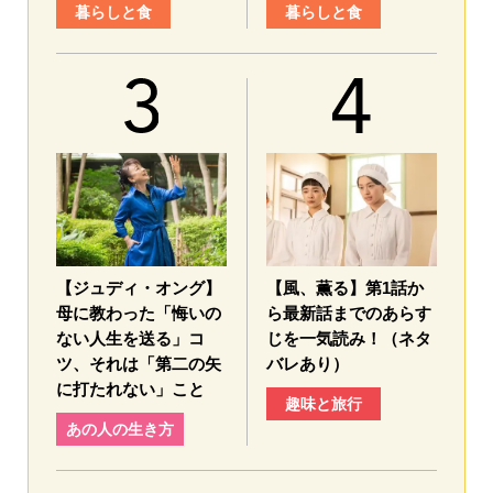
暮らしと食
暮らしと食
【ジュディ・オング】
【風、薫る】第1話か
母に教わった「悔いの
ら最新話までのあらす
ない人生を送る」コ
じを一気読み！（ネタ
ツ、それは「第二の矢
バレあり）
に打たれない」こと
趣味と旅行
あの人の生き方