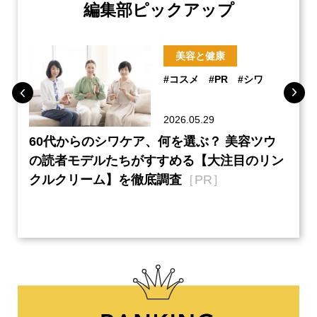
編集部ピックアップ
美容と健康
#コスメ
#PR
#シワ
2026.05.29
ーチ
60代からのシワケア、何を選ぶ？ 美容ツウ
『元
本音
の読者モデルたちがすすめる【大注目のリン
半の
クルクリーム】を徹底調査
［PR］
い、
【ネ