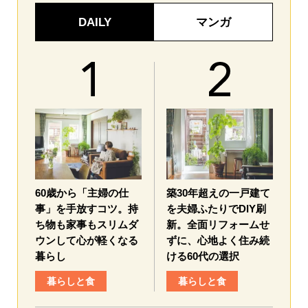
DAILY
マンガ
60歳から「主婦の仕
築30年超えの一戸建て
事」を手放すコツ。持
を夫婦ふたりでDIY刷
ち物も家事もスリムダ
新。全面リフォームせ
ウンして心が軽くなる
ずに、心地よく住み続
暮らし
ける60代の選択
暮らしと食
暮らしと食