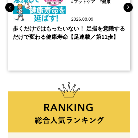
#フットケア
#健康
2026.08.09
のケ
歩くだけではもったいない！ 足指を意識する
60
編】
だけで変わる健康寿命【足連載／第11歩】
の読
クル