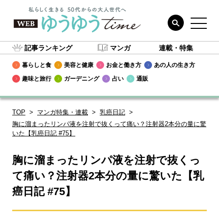
記事ランキング
マンガ
連載・特集
暮らしと食
美容と健康
お金と働き方
あの人の生き方
趣味と旅行
ガーデニング
占い
通販
TOP
マンガ特集・連載
乳癌日記
胸に溜まったリンパ液を注射で抜くって痛い？注射器2本分の量に驚
いた【乳癌日記 #75】
胸に溜まったリンパ液を注射で抜くっ
て痛い？注射器2本分の量に驚いた【乳
癌日記 #75】