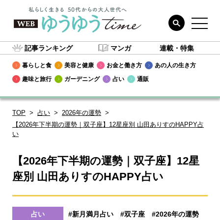
記事ランキング
マンガ
連載・特集
暮らしと食
美容と健康
お金と働き方
あの人の生き方
趣味と旅行
ガーデニング
占い
通販
TOP
占い
2026年の運勢
【2026年下半期の運勢｜双子座】12星座別 山田ありすのHAPPY占
い
【2026年下半期の運勢｜双子座】12星
座別 山田ありすのHAPPY占い
占い
#新月満月占い
#双子座
#2026年の運勢