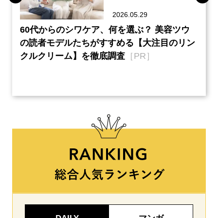
2026.05.29
ーチ
60代からのシワケア、何を選ぶ？ 美容ツウ
『元
本音
の読者モデルたちがすすめる【大注目のリン
半の
クルクリーム】を徹底調査
［PR］
い、
【ネ