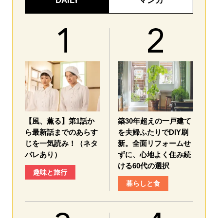
DAILY
マンガ
【風、薫る】第1話か
築30年超えの一戸建て
ら最新話までのあらす
を夫婦ふたりでDIY刷
じを一気読み！（ネタ
新。全面リフォームせ
バレあり）
ずに、心地よく住み続
ける60代の選択
趣味と旅行
暮らしと食