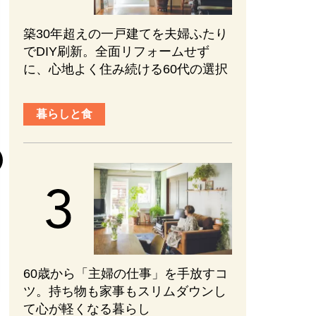
築30年超えの一戸建てを夫婦ふたり
でDIY刷新。全面リフォームせず
に、心地よく住み続ける60代の選択
趣味と旅行
暮らしと食
『元敬（ウォン
後半の見どころ
まない、ブレな
かれる【ネタバ
#エンターテインメ
2026.08.01
60歳から「主婦の仕事」を手放すコ
ツ。持ち物も家事もスリムダウンし
て心が軽くなる暮らし