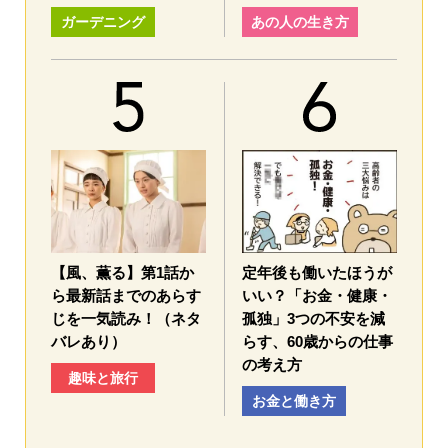
ガーデニング
あの人の生き方
【風、薫る】第1話か
定年後も働いたほうが
ら最新話までのあらす
いい？「お金・健康・
じを一気読み！（ネタ
孤独」3つの不安を減
バレあり）
らす、60歳からの仕事
の考え方
趣味と旅行
お金と働き方