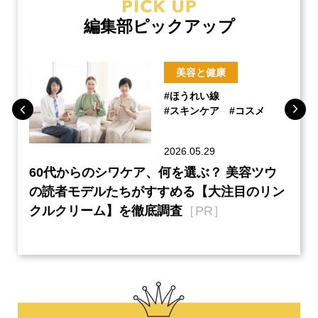
編集部ピックアップ
美容と健康
#ほうれい線
#スキンケア
#コスメ
2026.05.29
ーチ
60代からのシワケア、何を選ぶ？ 美容ツウ
『元
本音
の読者モデルたちがすすめる【大注目のリン
半の
クルクリーム】を徹底調査
［PR］
い、
【ネ