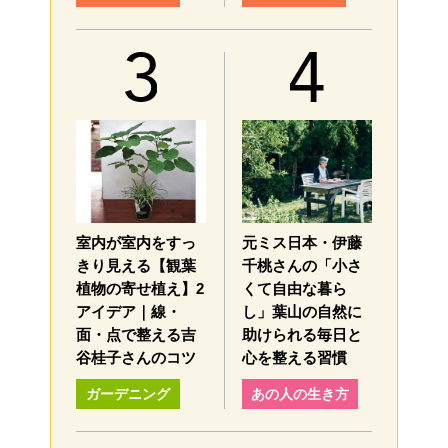
室内が室内をすっ
元ミス日本・伊藤
きり見える【観葉
千桃さんの「小さ
植物の寄せ植え】2
くて自由な暮ら
アイデア｜線・
し」葉山の自然に
面・点で整える吉
助けられる毎日と
谷桂子さんのコツ
心を整える習慣
ガーデニング
あの人の生き方