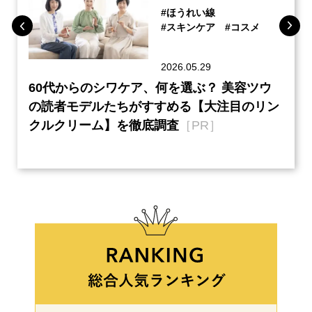
#ほうれい線
#スキンケア
#コスメ
2026.05.29
ーチ
60代からのシワケア、何を選ぶ？ 美容ツウ
『元
本音
の読者モデルたちがすすめる【大注目のリン
半の
クルクリーム】を徹底調査
［PR］
い、
【ネ