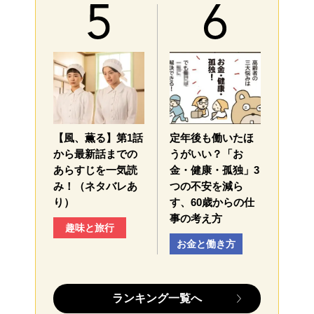
【風、薫る】第1話
定年後も働いたほ
から最新話までの
うがいい？「お
あらすじを一気読
金・健康・孤独」3
み！（ネタバレあ
つの不安を減ら
り）
す、60歳からの仕
事の考え方
趣味と旅行
お金と働き方
ランキング一覧へ