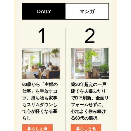
DAILY
マンガ
60歳から「主婦の
築30年超えの一戸
仕事」を手放すコ
建てを夫婦ふたり
ツ。持ち物も家事
でDIY刷新。全面リ
もスリムダウンし
フォームせずに、
て心が軽くなる暮
心地よく住み続け
らし
る60代の選択
暮らしと食
暮らしと食