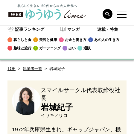
記事ランキング
マンガ
連載・特集
暮らしと食
美容と健康
お金と働き方
あの人の生き方
趣味と旅行
ガーデニング
占い
通販
TOP
執筆者一覧
岩城紀子
スマイルサークル代表取締役社
長
岩城紀子
イワキノリコ
1972年兵庫県生まれ。ギャップジャパン、機