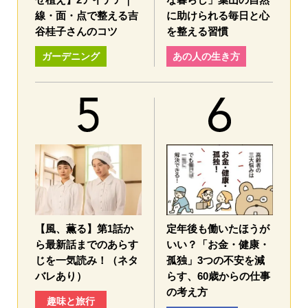
線・面・点で整える吉
に助けられる毎日と心
谷桂子さんのコツ
を整える習慣
ガーデニング
あの人の生き方
【風、薫る】第1話か
定年後も働いたほうが
ら最新話までのあらす
いい？「お金・健康・
じを一気読み！（ネタ
孤独」3つの不安を減
バレあり）
らす、60歳からの仕事
の考え方
趣味と旅行