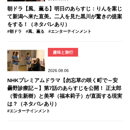
朝ドラ【風、薫る】明日のあらすじ：​りんを案じ
て新潟へ来た直美。二人を見た黒川が驚きの提案
をする！（ネタバレあり）
#朝ドラ
#風、薫る
#エンターテインメント
趣味と旅行
2026.08.06
NHKプレミアムドラマ【勿忘草の咲く町で～安
曇野診療記～】第7話のあらすじを公開！ 正太郎
（菅生新樹）と美琴（福本莉子）が直面する現実
は？（ネタバレあり）
#エンターテインメント