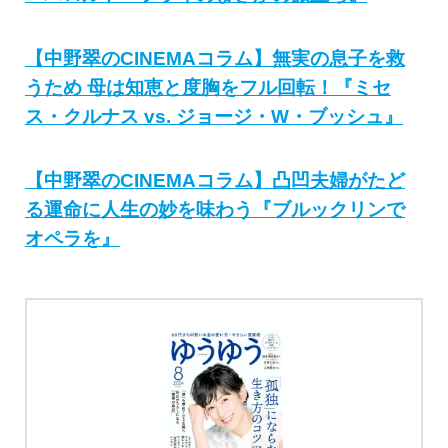
【中野翠のCINEMAコラム】無実の息子を救
うため 母は知恵と度胸をフル回転！『ミセ
ス・クルナス vs. ジョージ・W・ブッシュ』
【中野翠のCINEMAコラム】凸凹夫婦がたど
る運命に人生の妙を味わう『ブルックリンで
オペラを』