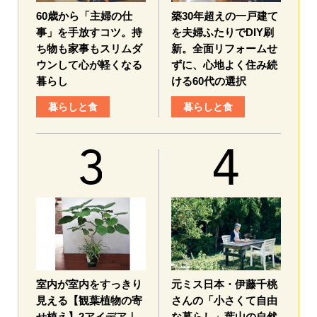
60歳から「主婦の仕
築30年超えの一戸建て
事」を手放すコツ。持
を夫婦ふたりでDIY刷
ち物も家事もスリムダ
新。全面リフォームせ
ウンして心が軽くなる
ずに、心地よく住み続
暮らし
ける60代の選択
暮らしと食
暮らしと食
室内が室内をすっきり
元ミス日本・伊藤千桃
見える【観葉植物の寄
さんの「小さくて自由
せ植え】2アイデア｜
な暮らし」葉山の自然