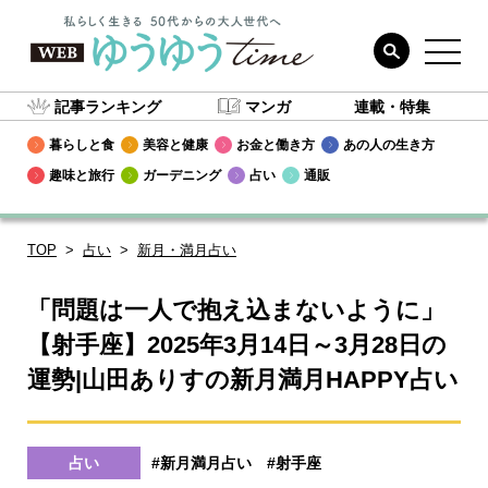
記事ランキング
マンガ
連載・特集
暮らしと食
美容と健康
お金と働き方
あの人の生き方
趣味と旅行
ガーデニング
占い
通販
TOP
占い
新月・満月占い
「問題は一人で抱え込まないように」
【射手座】2025年3月14日～3月28日の
運勢|山田ありすの新月満月HAPPY占い
占い
#新月満月占い
#射手座