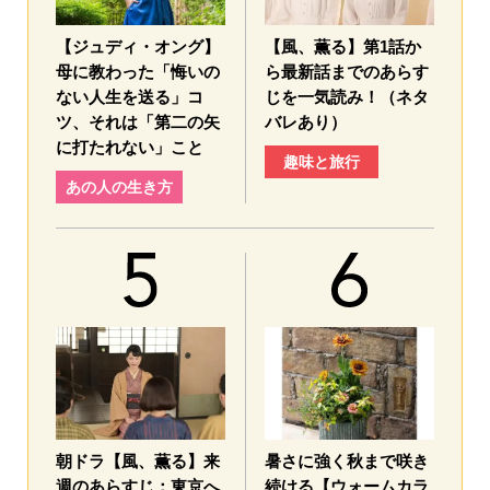
【ジュディ・オング】
【風、薫る】第1話か
母に教わった「悔いの
ら最新話までのあらす
ない人生を送る」コ
じを一気読み！（ネタ
ツ、それは「第二の矢
バレあり）
に打たれない」こと
趣味と旅行
あの人の生き方
朝ドラ【風、薫る】来
暑さに強く秋まで咲き
週のあらすじ：東京へ
続ける【ウォームカラ