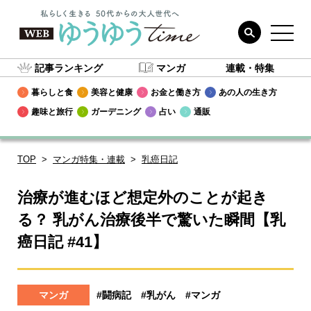
記事ランキング
マンガ
連載・特集
暮らしと食
美容と健康
お金と働き方
あの人の生き方
趣味と旅行
ガーデニング
占い
通販
TOP
マンガ特集・連載
乳癌日記
治療が進むほど想定外のことが起き
る？ 乳がん治療後半で驚いた瞬間【乳
癌日記 #41】
マンガ
#闘病記
#乳がん
#マンガ