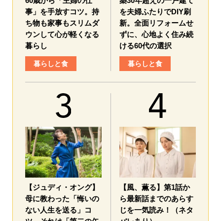
60歳から「主婦の仕
築30年超えの一戸建て
事」を手放すコツ。持
を夫婦ふたりでDIY刷
ち物も家事もスリムダ
新。全面リフォームせ
ウンして心が軽くなる
ずに、心地よく住み続
暮らし
ける60代の選択
暮らしと食
暮らしと食
【ジュディ・オング】
【風、薫る】第1話か
母に教わった「悔いの
ら最新話までのあらす
ない人生を送る」コ
じを一気読み！（ネタ