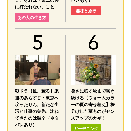
ツ、それは「第二の矢
バレあり）
に打たれない」こと
趣味と旅行
あの人の生き方
朝ドラ【風、薫る】来
暑さに強く秋まで咲き
週のあらすじ：東京へ
続ける【ウォームカラ
戻ったりん。新たな生
ーの夏の寄せ植え】株
活と仕事の矢先、訪ね
分けした葉ものがセン
てきたのは誰？（ネタ
スアップのカギ！
バレあり）
ガーデニング