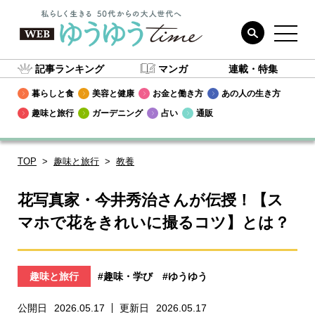
記事ランキング
マンガ
連載・特集
暮らしと食
美容と健康
お金と働き方
あの人の生き方
趣味と旅行
ガーデニング
占い
通販
TOP
趣味と旅行
教養
花写真家・今井秀治さんが伝授！【ス
マホで花をきれいに撮るコツ】とは？
趣味と旅行
#趣味・学び
#ゆうゆう
公開日
2026.05.17
更新日
2026.05.17