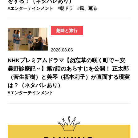
をする！（ネタバレあり）
#エンターテインメント
#朝ドラ
#風、薫る
趣味と旅行
2026.08.06
NHKプレミアムドラマ【勿忘草の咲く町で～安
曇野診療記～】第7話のあらすじを公開！ 正太郎
（菅生新樹）と美琴（福本莉子）が直面する現実
は？（ネタバレあり）
#エンターテインメント