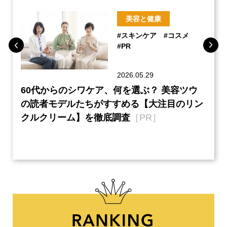
美容と健康
#スキンケア
#コスメ
#PR
2026.05.29
ーチ
60代からのシワケア、何を選ぶ？ 美容ツウ
本音
『元
の読者モデルたちがすすめる【大注目のリン
半の
クルクリーム】を徹底調査
［PR］
い、
【ネ