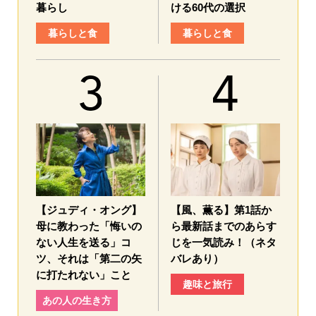
暮らし
ける60代の選択
暮らしと食
暮らしと食
【ジュディ・オング】
【風、薫る】第1話か
母に教わった「悔いの
ら最新話までのあらす
ない人生を送る」コ
じを一気読み！（ネタ
ツ、それは「第二の矢
バレあり）
に打たれない」こと
趣味と旅行
あの人の生き方