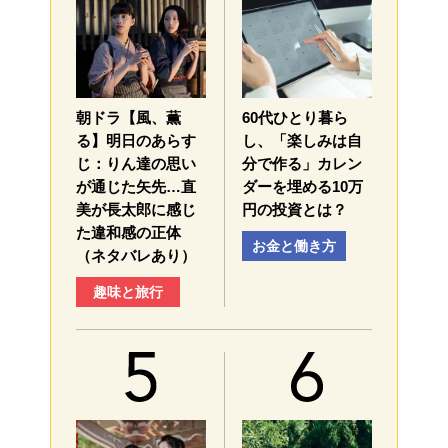
朝ドラ【風、薫
60代ひとり暮ら
る】明日のあらす
し、「楽しみは自
じ：​りん達の思い
分で作る」カレン
が通じた矢先…直
ダーを埋める10万
美が長太郎に感じ
円の投資とは？
た違和感の正体
お金と働き方
（ネタバレあり）
趣味と旅行