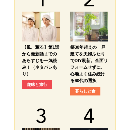
【風、薫る】第1話
築30年超えの一戸
から最新話までの
建てを夫婦ふたり
あらすじを一気読
でDIY刷新。全面リ
み！（ネタバレあ
フォームせずに、
り）
心地よく住み続け
る60代の選択
趣味と旅行
暮らしと食