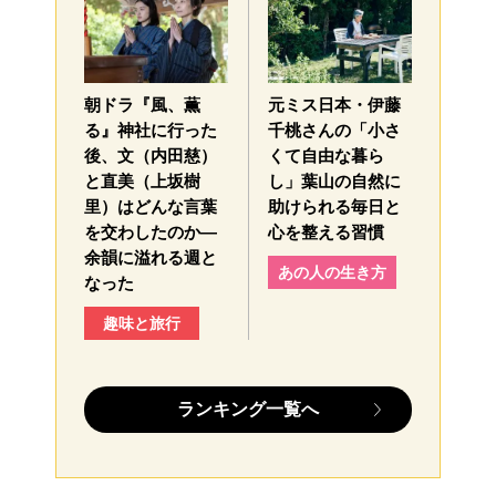
朝ドラ『風、薫
元ミス日本・伊藤
る』神社に行った
千桃さんの「小さ
後、文（内田慈）
くて自由な暮ら
と直美（上坂樹
し」葉山の自然に
里）はどんな言葉
助けられる毎日と
を交わしたのか—
心を整える習慣
余韻に溢れる週と
あの人の生き方
なった
趣味と旅行
ランキング一覧へ