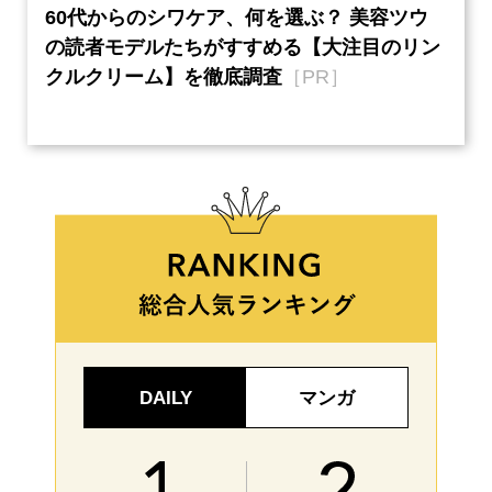
60代からのシワケア、何を選ぶ？ 美容ツウ
『元
本音
の読者モデルたちがすすめる【大注目のリン
半の
クルクリーム】を徹底調査
［PR］
い、
【ネ
DAILY
マンガ