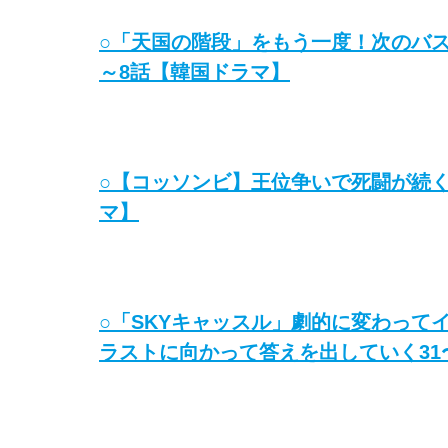
○「天国の階段」をもう一度！次のバ
～8話【韓国ドラマ】
○【コッソンビ】王位争いで死闘が続く
マ】
○「SKYキャッスル」劇的に変わって
ラストに向かって答えを出していく31