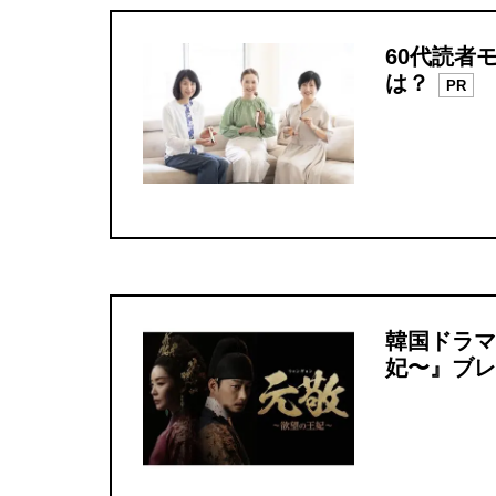
60代読者
は？
PR
韓国ドラマ
妃〜』ブレ