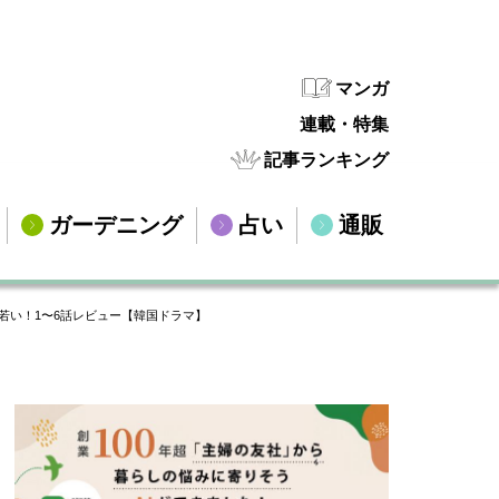
マンガ
連載・特集
記事ランキング
ガーデニング
占い
通販
若い！1〜6話レビュー【韓国ドラマ】