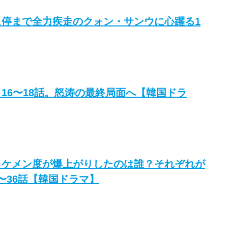
ス停まで全力疾走のクォン・サンウに心躍る1
16〜18話。怒涛の最終局面へ【韓国ドラ
イケメン度が爆上がりしたのは誰？それぞれが
〜36話【韓国ドラマ】