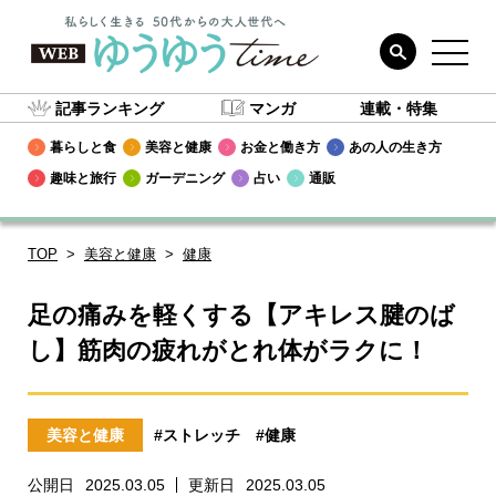
記事ランキング
マンガ
連載・特集
暮らしと食
美容と健康
お金と働き方
あの人の生き方
趣味と旅行
ガーデニング
占い
通販
TOP
美容と健康
健康
足の痛みを軽くする【アキレス腱のば
し】筋肉の疲れがとれ体がラクに！
美容と健康
#ストレッチ
#健康
公開日
2025.03.05
更新日
2025.03.05