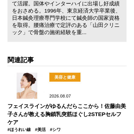
て活躍。国体やインターハイに出場し好成績
をおさめる。1996年、東京経済大学卒業後、
日本鍼灸理療専門学校にて鍼灸師の国家資格
を取得。腰痛治療で定評のある「山田クリニ
ック」で骨盤の施術経験を重...
関連記事
美容と健康
2026.08.07
フェイスラインがゆるんだらここから！佐藤由美
子さんが教える胸鎖乳突筋ほぐし2STEPセルフ
ケア
#ほうれい線
#美活
#シワ