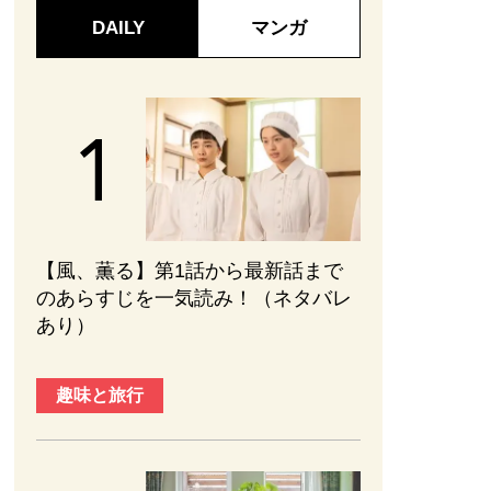
DAILY
マンガ
【風、薫る】第1話から最新話まで
のあらすじを一気読み！（ネタバレ
あり）
趣味と旅行