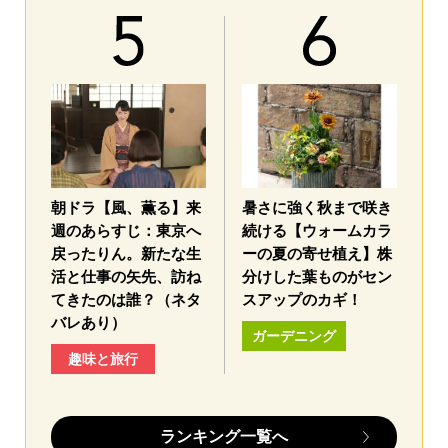
朝ドラ【風、薫る】来
暑さに強く秋まで咲き
週のあらすじ：東京へ
続ける【ウォームカラ
戻ったりん。新たな生
ーの夏の寄せ植え】株
活と仕事の矢先、訪ね
分けした葉ものがセン
てきたのは誰？（ネタ
スアップのカギ！
バレあり）
ガーデニング
趣味と旅行
ランキング一覧へ