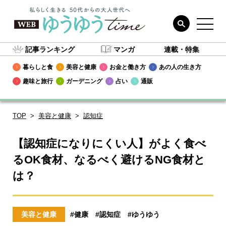
記事ランキング
マンガ
連載・特集
暮らしと食
美容と健康
お金と働き方
あの人の生き方
趣味と旅行
ガーデニング
占い
通販
TOP
美容と健康
認知症
【認知症になりにくい人】がよく食べ
るOK食材、なるべく避けるNG食材と
は？
美容と健康
#健康
#認知症
#ゆうゆう