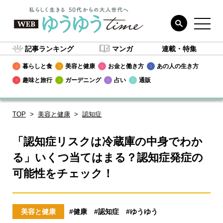
記事ランキング
マンガ
連載・特集
暮らしと食
美容と健康
お金と働き方
あの人の生き方
趣味と旅行
ガーデニング
占い
通販
TOP
美容と健康
認知症
「認知症リスクは冷蔵庫の中身でわか
る」いくつ当てはまる？認知症発症の
可能性をチェック！
美容と健康
#健康
#認知症
#ゆうゆう