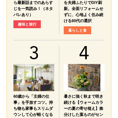
ら最新話までのあらす
を夫婦ふたりでDIY刷
じを一気読み！（ネタ
新。全面リフォームせ
バレあり）
ずに、心地よく住み続
ける60代の選択
趣味と旅行
暮らしと食
60歳から「主婦の仕
暑さに強く秋まで咲き
事」を手放すコツ。持
続ける【ウォームカラ
ち物も家事もスリムダ
ーの夏の寄せ植え】株
ウンして心が軽くなる
分けした葉ものがセン