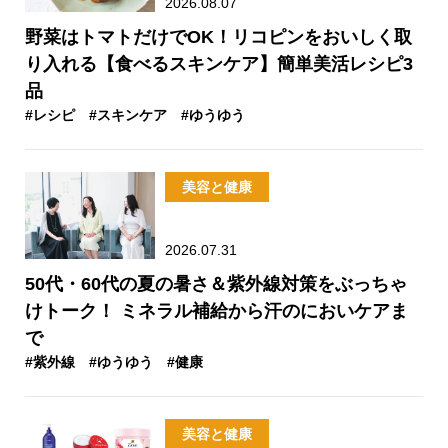
2026.08.07
野菜はトマトだけでOK！リコピンをおいしく取
り入れる【食べるスキンケア】簡単美活レシピ3
品
#レシピ
#スキンケア
#ゆうゆう
美容と健康
2026.07.31
50代・60代の夏の暑さ＆紫外線対策をぶっちゃ
けトーク！ ミネラル補給から汗のにおいケアま
で
#紫外線
#ゆうゆう
#健康
美容と健康