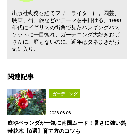
出版社勤務を経てフリーライターに。園芸、
映画、街、旅などのテーマを手掛ける。1990
年代にイギリスの街角で見たハンギングバス
ケットに一目惚れ、ガーデニング大好きおば
さんに。庭もないのに、近年はタネまきがお
気に入り。
関連記事
ガーデニング
2026.08.06
庭やベランダが一気に南国ムード！暑さに強い熱
帯花木【8選】育て方のコツも