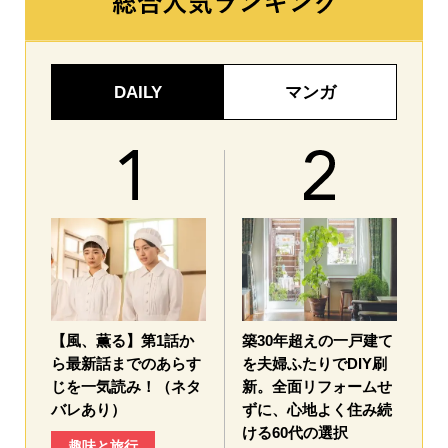
DAILY
マンガ
【風、薫る】第1話か
築30年超えの一戸建て
ら最新話までのあらす
を夫婦ふたりでDIY刷
じを一気読み！（ネタ
新。全面リフォームせ
バレあり）
ずに、心地よく住み続
ける60代の選択
趣味と旅行