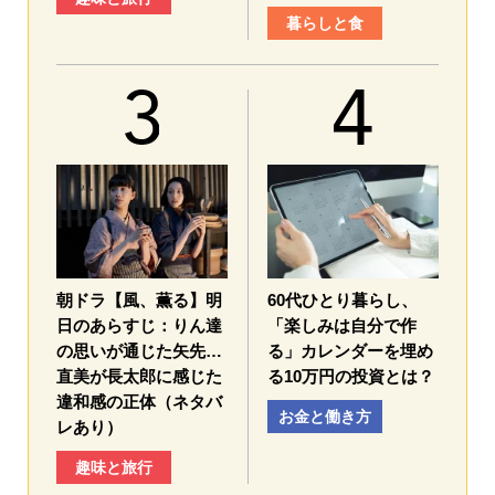
暮らしと食
朝ドラ【風、薫る】明
60代ひとり暮らし、
日のあらすじ：​りん達
「楽しみは自分で作
の思いが通じた矢先…
る」カレンダーを埋め
直美が長太郎に感じた
る10万円の投資とは？
違和感の正体（ネタバ
お金と働き方
レあり）
趣味と旅行