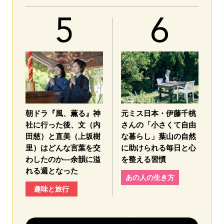
朝ドラ『風、薫る』神
元ミス日本・伊藤千桃
社に行った後、文（内
さんの「小さくて自由
田慈）と直美（上坂樹
な暮らし」葉山の自然
里）はどんな言葉を交
に助けられる毎日と心
わしたのか—余韻に溢
を整える習慣
れる週となった
あの人の生き方
趣味と旅行