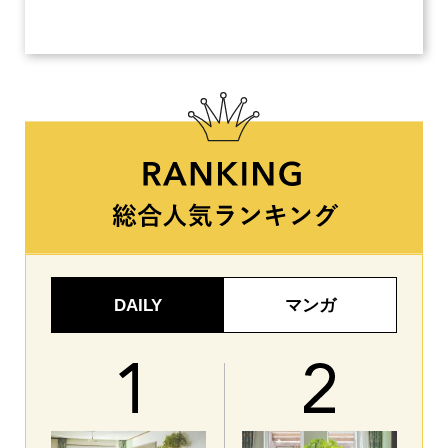
【ネ
DAILY
マンガ