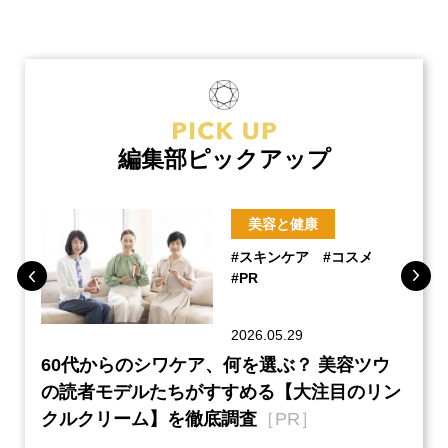
編集部ピックアップ
美容と健康
#スキンケア
#コスメ
#PR
2026.05.29
ーチ
60代からのシワケア、何を選ぶ？ 美容ツウ
本音
『元
の読者モデルたちがすすめる【大注目のリン
半の
クルクリーム】を徹底調査
［PR］
い、