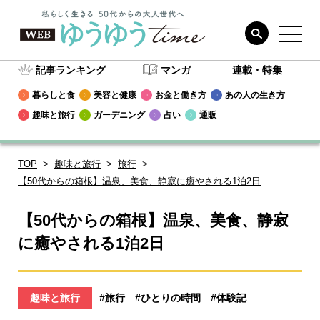
記事ランキング
マンガ
連載・特集
暮らしと食
美容と健康
お金と働き方
あの人の生き方
趣味と旅行
ガーデニング
占い
通販
TOP
趣味と旅行
旅行
【50代からの箱根】温泉、美食、静寂に癒やされる1泊2日
【50代からの箱根】温泉、美食、静寂
に癒やされる1泊2日
趣味と旅行
#旅行
#ひとりの時間
#体験記