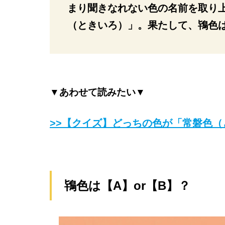
まり聞きなれない色の名前を取り
（ときいろ）」。果たして、鴇色
▼あわせて読みたい▼
>>【クイズ】どっちの色が「常磐色（
鴇色は【A】or【B】？