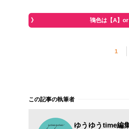
鴇色は【A】o
1
この記事の執筆者
ゆうゆうtime編