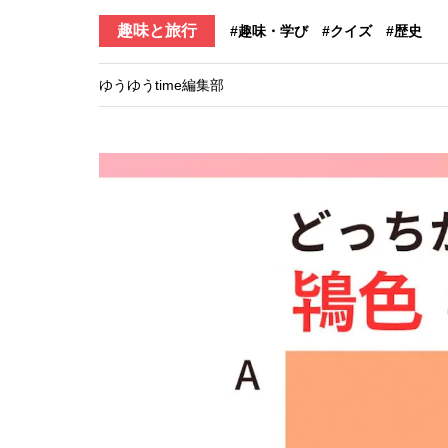
趣味と旅行
#趣味・学び
#クイズ
#歴史
ゆうゆうtime編集部