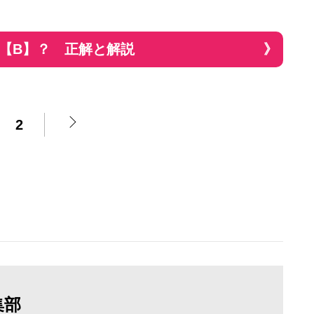
r【B】？ 正解と解説
2
集部