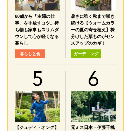
60歳から「主婦の仕
暑さに強く秋まで咲き
事」を手放すコツ。持
続ける【ウォームカラ
ち物も家事もスリムダ
ーの夏の寄せ植え】株
ウンして心が軽くなる
分けした葉ものがセン
暮らし
スアップのカギ！
暮らしと食
ガーデニング
【ジュディ・オング】
元ミス日本・伊藤千桃