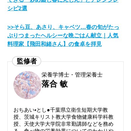
シピ2選
>>そら豆、あさり、キャベツ…春の旬がたっ
ぷりつまったヘルシーな晩ごはん献立｜人気
料理家【飛田和緒さん】の食卓を拝見
監修者
栄養学博士・管理栄養士
落合 敏
おちあい•とし●千葉県立衛生短期大学教
授、茨城キリスト教大学食物健康科学科教
授、天使大学大学院非常勤講師などを務め
る。食べ物の栄養効果についてのわかりや