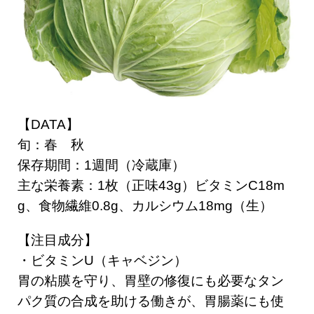
【DATA】
旬：春 秋
保存期間：1週間（冷蔵庫）
主な栄養素：1枚（正味43g）ビタミンC18m
g、食物繊維0.8g、カルシウム18mg（生）
【注目成分】
・ビタミンU（キャベジン）
胃の粘膜を守り、胃壁の修復にも必要なタン
パク質の合成を助ける働きが、胃腸薬にも使