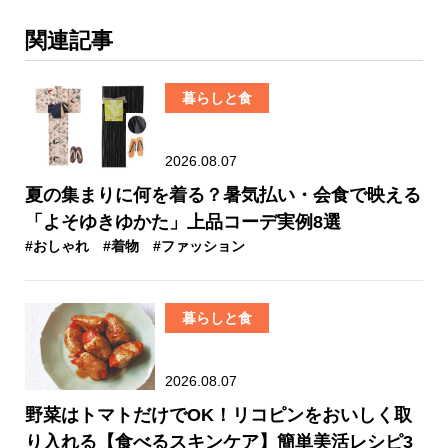
関連記事
暮らしと食
2026.08.07
夏の集まりに何を着る？暑気払い・会食で映える
「よそゆきゆかた」上品コーデ実例8選
#おしゃれ
#着物
#ファッション
暮らしと食
2026.08.07
野菜はトマトだけでOK！リコピンをおいしく取
り入れる【食べるスキンケア】簡単美活レシピ3