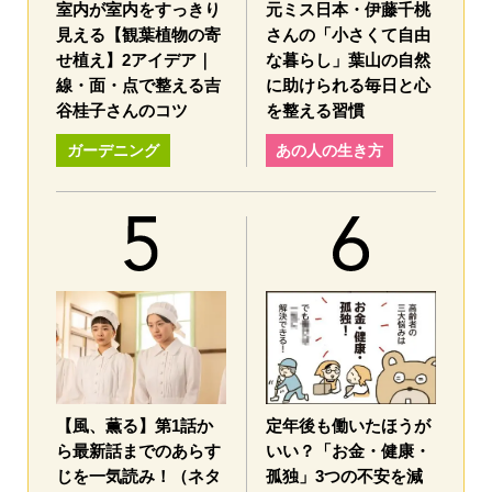
室内が室内をすっきり
元ミス日本・伊藤千桃
見える【観葉植物の寄
さんの「小さくて自由
せ植え】2アイデア｜
な暮らし」葉山の自然
線・面・点で整える吉
に助けられる毎日と心
谷桂子さんのコツ
を整える習慣
ガーデニング
あの人の生き方
【風、薫る】第1話か
定年後も働いたほうが
ら最新話までのあらす
いい？「お金・健康・
じを一気読み！（ネタ
孤独」3つの不安を減