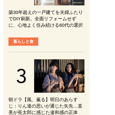
築30年超えの一戸建てを夫婦ふたり
でDIY刷新。全面リフォームせず
に、心地よく住み続ける60代の選択
暮らしと食
朝ドラ【風、薫る】明日のあらす
じ：​りん達の思いが通じた矢先…直
美が長太郎に感じた違和感の正体