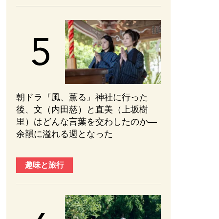
朝ドラ『風、薫る』神社に行った
後、文（内田慈）と直美（上坂樹
里）はどんな言葉を交わしたのか—
余韻に溢れる週となった
趣味と旅行