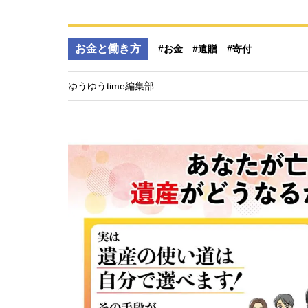
お金と働き方
#お金
#遺贈
#寄付
ゆうゆうtime編集部