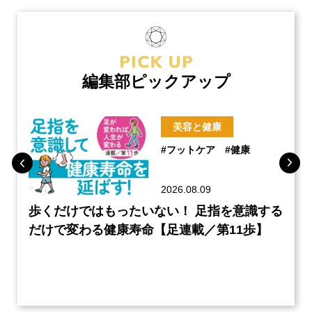
編集部ピックアップ
美容と健康
#フットケア
#健康
2026.08.09
のケ
歩くだけではもったいない！ 足指を意識する
60
編】
だけで変わる健康寿命【足連載／第11歩】
の読
クル