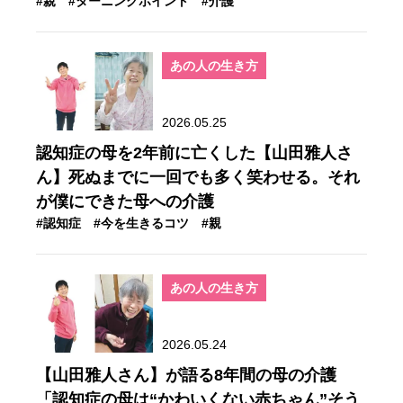
#親
#ターニングポイント
#介護
あの人の生き方
2026.05.25
認知症の母を2年前に亡くした【山田雅人さ
ん】死ぬまでに一回でも多く笑わせる。それ
が僕にできた母への介護
#認知症
#今を生きるコツ
#親
あの人の生き方
2026.05.24
【山田雅人さん】が語る8年間の母の介護
「認知症の母は“かわいくない赤ちゃん”そう