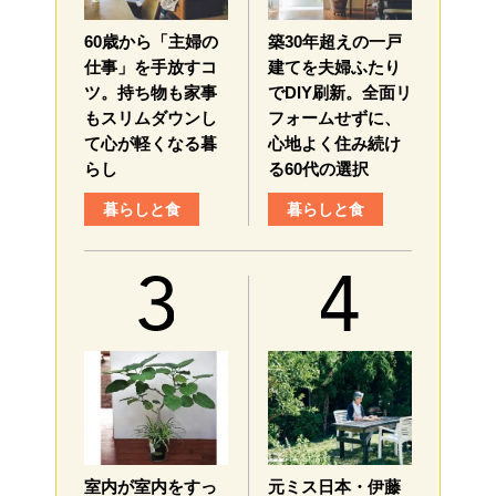
60歳から「主婦の
築30年超えの一戸
仕事」を手放すコ
建てを夫婦ふたり
ツ。持ち物も家事
でDIY刷新。全面リ
もスリムダウンし
フォームせずに、
て心が軽くなる暮
心地よく住み続け
らし
る60代の選択
暮らしと食
暮らしと食
室内が室内をすっ
元ミス日本・伊藤