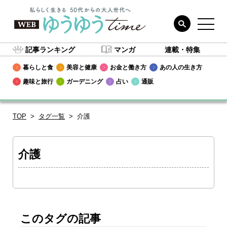
記事ランキング
マンガ
連載・特集
暮らしと食
美容と健康
お金と働き方
あの人の生き方
趣味と旅行
ガーデニング
占い
通販
TOP
タグ一覧
介護
介護
このタグの記事