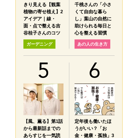
きり見える【観葉
千桃さんの「小さ
植物の寄せ植え】2
くて自由な暮ら
アイデア｜線・
し」葉山の自然に
面・点で整える吉
助けられる毎日と
谷桂子さんのコツ
心を整える習慣
ガーデニング
あの人の生き方
【風、薫る】第1話
定年後も働いたほ
から最新話までの
うがいい？「お
あらすじを一気読
金・健康・孤独」3