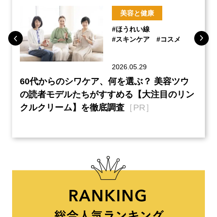
美容と健康
#ほうれい線
#スキンケア
#コスメ
2026.05.29
ーチ
60代からのシワケア、何を選ぶ？ 美容ツウ
『元
本音
の読者モデルたちがすすめる【大注目のリン
半の
クルクリーム】を徹底調査
［PR］
い、
【ネ