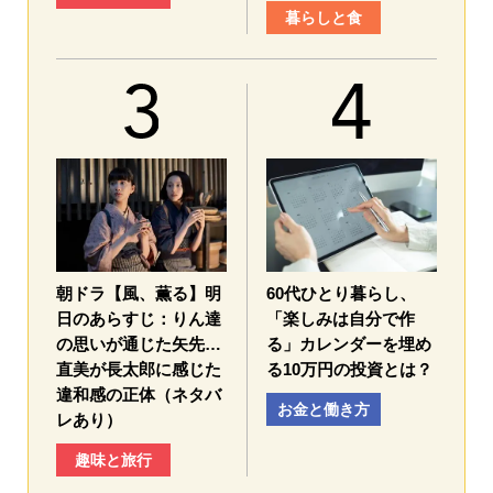
暮らしと食
朝ドラ【風、薫る】明
60代ひとり暮らし、
日のあらすじ：​りん達
「楽しみは自分で作
の思いが通じた矢先…
る」カレンダーを埋め
直美が長太郎に感じた
る10万円の投資とは？
違和感の正体（ネタバ
お金と働き方
レあり）
趣味と旅行