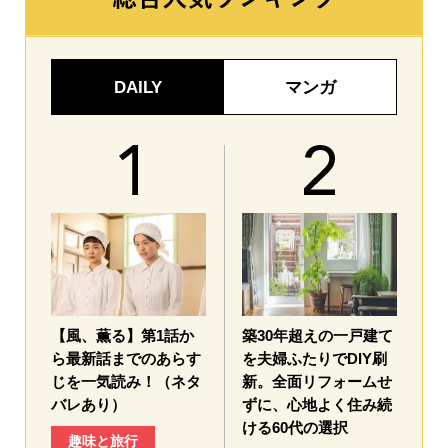
DAILY
マンガ
【風、薫る】第1話か
築30年超えの一戸建て
ら最新話までのあらす
を夫婦ふたりでDIY刷
じを一気読み！（ネタ
新。全面リフォームせ
バレあり）
ずに、心地よく住み続
ける60代の選択
趣味と旅行