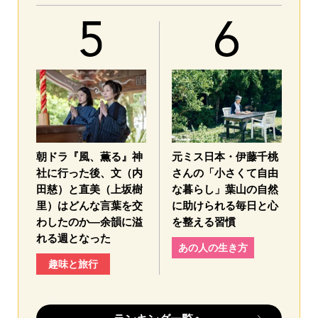
朝ドラ『風、薫る』神
元ミス日本・伊藤千桃
社に行った後、文（内
さんの「小さくて自由
田慈）と直美（上坂樹
な暮らし」葉山の自然
里）はどんな言葉を交
に助けられる毎日と心
わしたのか—余韻に溢
を整える習慣
れる週となった
あの人の生き方
趣味と旅行