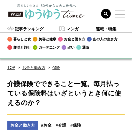
記事ランキング
マンガ
連載・特集
暮らしと食
美容と健康
お金と働き方
あの人の生き方
趣味と旅行
ガーデニング
占い
通販
TOP
お金と働き方
保険
介護保険でできること一覧。毎月払っ
ている保険料はいざというとき何に使
えるのか？
お金と働き方
#お金
#介護
#保険