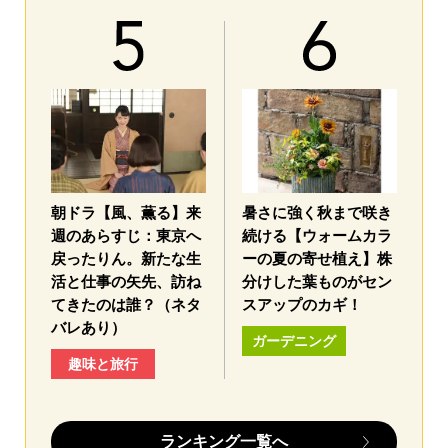
朝ドラ【風、薫る】来
暑さに強く秋まで咲き
週のあらすじ：東京へ
続ける【ウォームカラ
戻ったりん。新たな生
ーの夏の寄せ植え】株
活と仕事の矢先、訪ね
分けした葉ものがセン
てきたのは誰？（ネタ
スアップのカギ！
バレあり）
ガーデニング
趣味と旅行
ランキング一覧へ