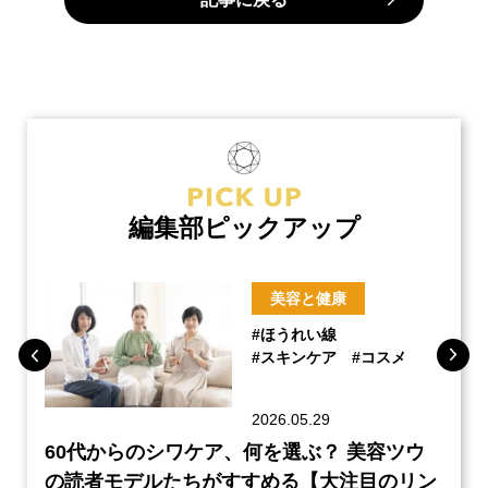
編集部ピックアップ
美容と健康
#ほうれい線
#スキンケア
#コスメ
2026.05.29
ーチ
60代からのシワケア、何を選ぶ？ 美容ツウ
『元
本音
の読者モデルたちがすすめる【大注目のリン
半の