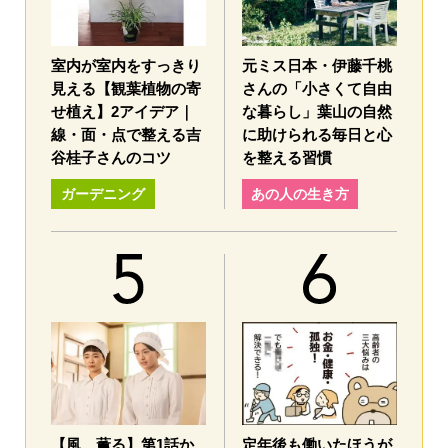
室内が室内をすっきり
元ミス日本・伊藤千桃
見える【観葉植物の寄
さんの「小さくて自由
せ植え】2アイデア｜
な暮らし」葉山の自然
線・面・点で整える吉
に助けられる毎日と心
谷桂子さんのコツ
を整える習慣
ガーデニング
あの人の生き方
【風、薫る】第1話か
定年後も働いたほうが