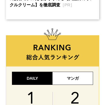
クルクリーム】を徹底調査
［PR］
い、
【ネ
DAILY
マンガ