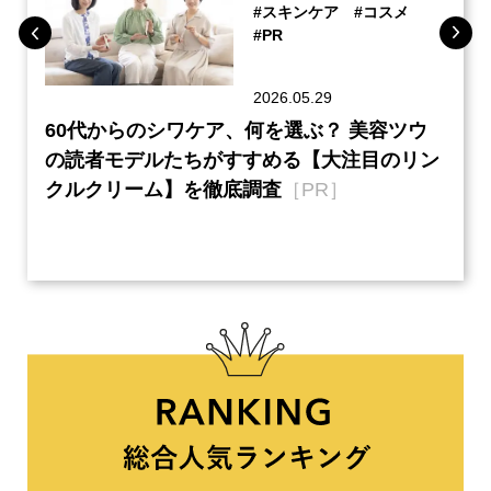
#スキンケア
#コスメ
#PR
2026.05.29
ーチ
60代からのシワケア、何を選ぶ？ 美容ツウ
本音
『元
の読者モデルたちがすすめる【大注目のリン
半の
クルクリーム】を徹底調査
［PR］
い、
【ネ