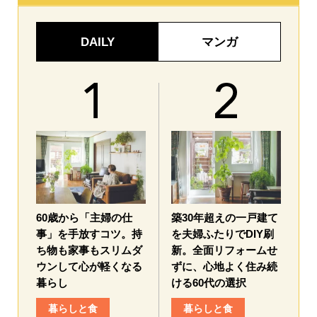
DAILY
マンガ
60歳から「主婦の仕
築30年超えの一戸建て
事」を手放すコツ。持
を夫婦ふたりでDIY刷
ち物も家事もスリムダ
新。全面リフォームせ
ウンして心が軽くなる
ずに、心地よく住み続
暮らし
ける60代の選択
暮らしと食
暮らしと食