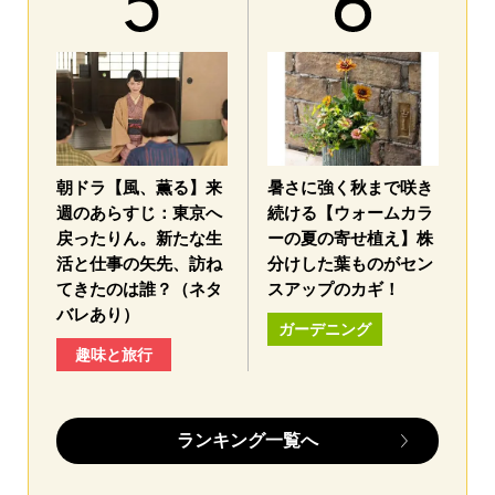
朝ドラ【風、薫る】来
暑さに強く秋まで咲き
週のあらすじ：東京へ
続ける【ウォームカラ
戻ったりん。新たな生
ーの夏の寄せ植え】株
活と仕事の矢先、訪ね
分けした葉ものがセン
てきたのは誰？（ネタ
スアップのカギ！
バレあり）
ガーデニング
趣味と旅行
ランキング一覧へ