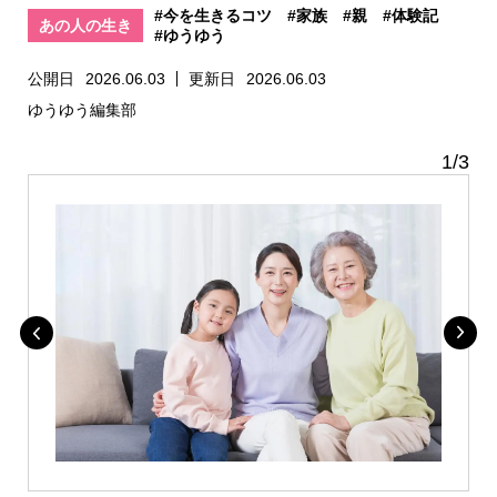
#今を生きるコツ
#家族
#親
#体験記
あの人の生き
#ゆうゆう
方
公開日
2026.06.03
更新日
2026.06.03
ゆうゆう編集部
1
/
3