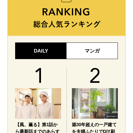
DAILY
マンガ
【風、薫る】第1話か
築30年超えの一戸建て
ら最新話までのあらす
を夫婦ふたりでDIY刷