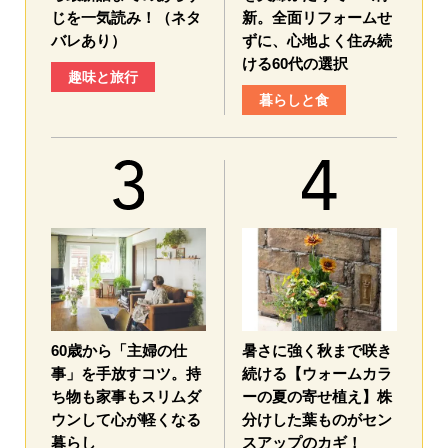
じを一気読み！（ネタ
新。全面リフォームせ
バレあり）
ずに、心地よく住み続
ける60代の選択
趣味と旅行
暮らしと食
60歳から「主婦の仕
暑さに強く秋まで咲き
事」を手放すコツ。持
続ける【ウォームカラ
ち物も家事もスリムダ
ーの夏の寄せ植え】株
ウンして心が軽くなる
分けした葉ものがセン
暮らし
スアップのカギ！