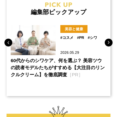
編集部ピックアップ
美容と健康
#コスメ
#PR
#シワ
2026.05.29
ーチ
60代からのシワケア、何を選ぶ？ 美容ツウ
『元
本音
の読者モデルたちがすすめる【大注目のリン
半の
クルクリーム】を徹底調査
［PR］
い、
【ネ