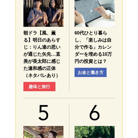
朝ドラ【風、薫
60代ひとり暮ら
る】明日のあらす
し、「楽しみは自
じ：​りん達の思い
分で作る」カレン
が通じた矢先…直
ダーを埋める10万
美が長太郎に感じ
円の投資とは？
た違和感の正体
お金と働き方
（ネタバレあり）
趣味と旅行