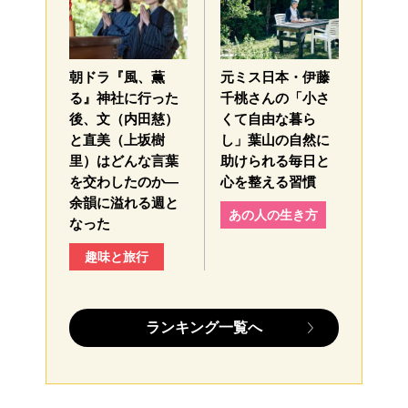
朝ドラ『風、薫
元ミス日本・伊藤
る』神社に行った
千桃さんの「小さ
後、文（内田慈）
くて自由な暮ら
と直美（上坂樹
し」葉山の自然に
里）はどんな言葉
助けられる毎日と
を交わしたのか—
心を整える習慣
余韻に溢れる週と
あの人の生き方
なった
趣味と旅行
ランキング一覧へ