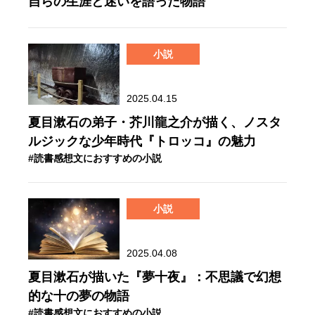
自らの生涯と迷いを語った物語
小説
2025.04.15
夏目漱石の弟子・芥川龍之介が描く、ノスタ
ルジックな少年時代『トロッコ』の魅力
#読書感想文におすすめの小説
小説
2025.04.08
夏目漱石が描いた『夢十夜』：不思議で幻想
的な十の夢の物語
#読書感想文におすすめの小説