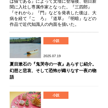
は猫である』によって文壇に登場後、朝日新
聞に入社し専属作家となった。『三四郎』
『それから』『門』などを発表した後は、大
病を経て『こゝろ』『道草』『明暗』などの
作品で近代知識人の内面を描いた。
小説
2025.07.19
夏目漱石の『鬼哭寺の一夜』あらすじ紹介。
幻想と悲哀、そして恐怖が織りなす一夜の物
語
小説