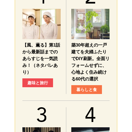
【風、薫る】第1話
築30年超えの一戸
から最新話までの
建てを夫婦ふたり
あらすじを一気読
でDIY刷新。全面リ
み！（ネタバレあ
フォームせずに、
り）
心地よく住み続け
る60代の選択
趣味と旅行
暮らしと食