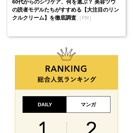
60代からのシワケア、何を選ぶ？ 美容ツウ
『元
本音
の読者モデルたちがすすめる【大注目のリン
半の
クルクリーム】を徹底調査
［PR］
い、
【ネ
DAILY
マンガ