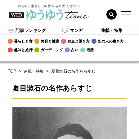
記事ランキング
マンガ
連載・特集
暮らしと食
美容と健康
お金と働き方
あの人の生き方
趣味と旅行
ガーデニング
占い
通販
TOP
連載・特集
夏目漱石の名作あらすじ
夏目漱石の名作あらすじ