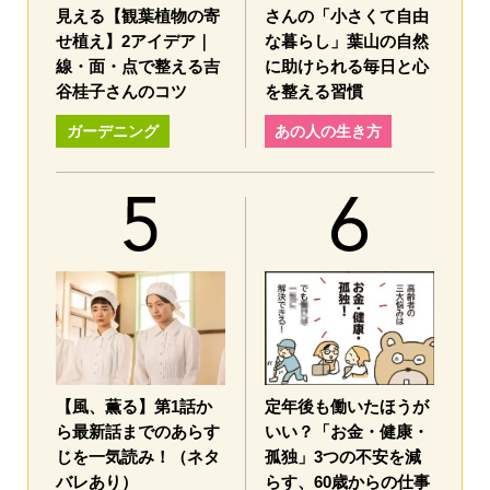
見える【観葉植物の寄
さんの「小さくて自由
せ植え】2アイデア｜
な暮らし」葉山の自然
線・面・点で整える吉
に助けられる毎日と心
谷桂子さんのコツ
を整える習慣
ガーデニング
あの人の生き方
【風、薫る】第1話か
定年後も働いたほうが
ら最新話までのあらす
いい？「お金・健康・
じを一気読み！（ネタ
孤独」3つの不安を減
バレあり）
らす、60歳からの仕事