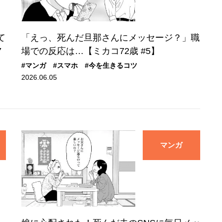
て
「えっ、死んだ旦那さんにメッセージ？」職
7
場での反応は…【ミカコ72歳 #5】
#マンガ
#スマホ
#今を生きるコツ
2026.06.05
マンガ