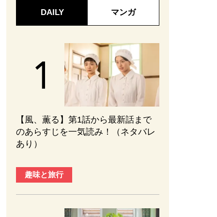
DAILY
マンガ
【風、薫る】第1話から最新話まで
のあらすじを一気読み！（ネタバレ
あり）
趣味と旅行