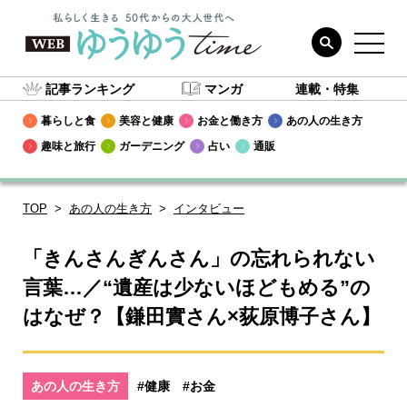
記事ランキング
マンガ
連載・特集
暮らしと食
美容と健康
お金と働き方
あの人の生き方
趣味と旅行
ガーデニング
占い
通販
TOP
あの人の生き方
インタビュー
「きんさんぎんさん」の忘れられない
言葉…／“遺産は少ないほどもめる”の
はなぜ？【鎌田實さん×荻原博子さん】
あの人の生き方
#健康
#お金