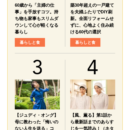
60歳から「主婦の仕
築30年超えの一戸建て
事」を手放すコツ。持
を夫婦ふたりでDIY刷
ち物も家事もスリムダ
新。全面リフォームせ
ウンして心が軽くなる
ずに、心地よく住み続
暮らし
ける60代の選択
暮らしと食
暮らしと食
【ジュディ・オング】
【風、薫る】第1話か
母に教わった「悔いの
ら最新話までのあらす
ない人生を送る」コ
じを一気読み！（ネタ