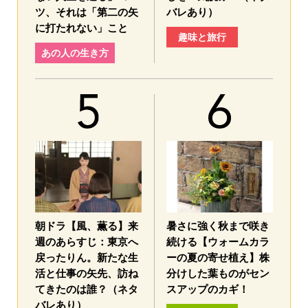
ツ、それは「第二の矢
バレあり）
に打たれない」こと
趣味と旅行
あの人の生き方
朝ドラ【風、薫る】来
暑さに強く秋まで咲き
週のあらすじ：東京へ
続ける【ウォームカラ
戻ったりん。新たな生
ーの夏の寄せ植え】株
活と仕事の矢先、訪ね
分けした葉ものがセン
てきたのは誰？（ネタ
スアップのカギ！
バレあり）