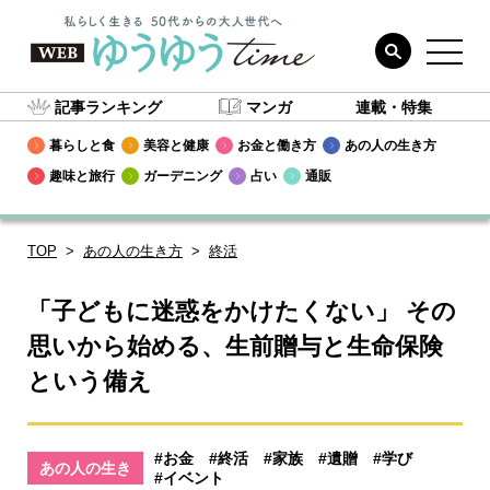
記事ランキング
マンガ
連載・特集
暮らしと食
美容と健康
お金と働き方
あの人の生き方
趣味と旅行
ガーデニング
占い
通販
TOP
あの人の生き方
終活
「子どもに迷惑をかけたくない」 その
思いから始める、生前贈与と生命保険
という備え
#お金
#終活
#家族
#遺贈
#学び
あの人の生き
#イベント