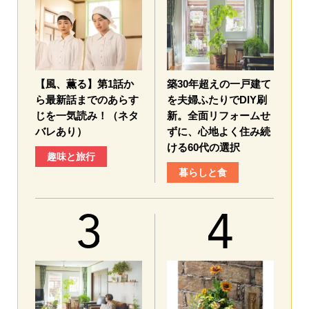
【風、薫る】第1話か
築30年超えの一戸建て
ら最新話までのあらす
を夫婦ふたりでDIY刷
じを一気読み！（ネタ
新。全面リフォームせ
バレあり）
ずに、心地よく住み続
ける60代の選択
趣味と旅行
暮らしと食