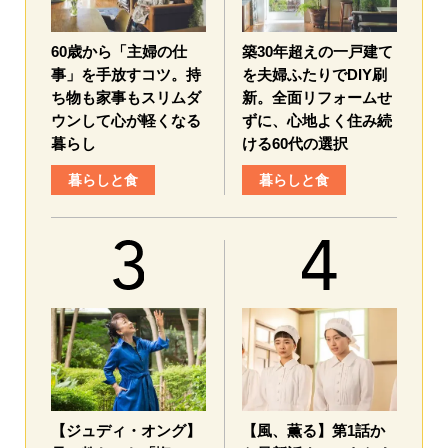
60歳から「主婦の仕
築30年超えの一戸建て
事」を手放すコツ。持
を夫婦ふたりでDIY刷
ち物も家事もスリムダ
新。全面リフォームせ
ウンして心が軽くなる
ずに、心地よく住み続
暮らし
ける60代の選択
暮らしと食
暮らしと食
【ジュディ・オング】
【風、薫る】第1話か