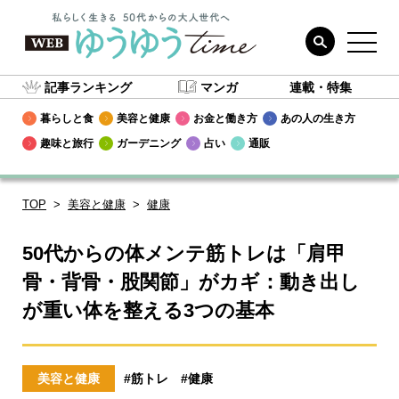
記事ランキング
マンガ
連載・特集
暮らしと食
美容と健康
お金と働き方
あの人の生き方
趣味と旅行
ガーデニング
占い
通販
TOP
美容と健康
健康
50代からの体メンテ筋トレは「肩甲
骨・背骨・股関節」がカギ：動き出し
が重い体を整える3つの基本
美容と健康
#筋トレ
#健康