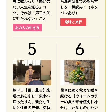
母に教わった「悔いの
ら最新話までのあらす
ない人生を送る」コ
じを一気読み！（ネタ
ツ、それは「第二の矢
バレあり）
に打たれない」こと
趣味と旅行
あの人の生き方
朝ドラ【風、薫る】来
暑さに強く秋まで咲き
週のあらすじ：東京へ
続ける【ウォームカラ
戻ったりん。新たな生
ーの夏の寄せ植え】株
活と仕事の矢先、訪ね
分けした葉ものがセン